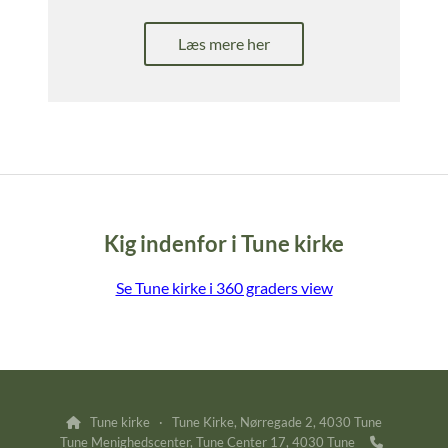
Læs mere her
Kig indenfor i Tune kirke
Se Tune kirke i 360 graders view
Tune kirke · Tune Kirke, Nørregade 2, 4030 Tune

Tune Menighedscenter, Tune Center 17, 4030 Tune
