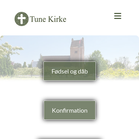
Fødsel og dåb
Konfirmation