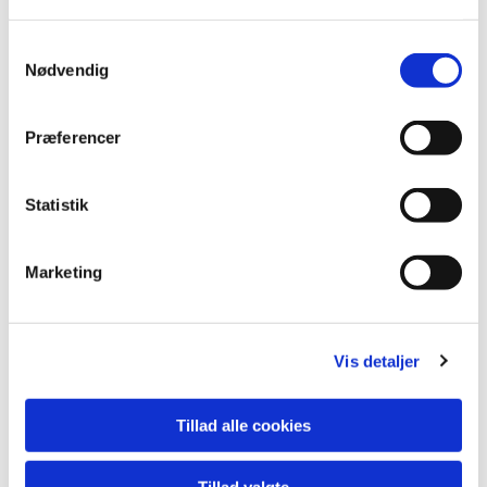
S
Nødvendig
a
Kirkenyt
m
t
Præferencer
y
k
Læs mere her
k
Statistik
e
v
Marketing
a
l
g
Vis detaljer
Tillad alle cookies
Tillad valgte