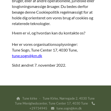
bruger, eller af andre operationelle, juridiske eller
lovgivningsmæssige årsager. Du bedes derfor
besøge denne Cookiepolitik regelmæssigt for at
holde dig orienteret om vores brug af cookies og
relaterede teknologier.
Hvem er vi, og hvordan kan du kontakte os?
Her er vores organisationsoplysninger:
Tune Sogn, Tune Center 17, 4030 Tune,
tune.sogn@km.dk
Sidst ændret 7. november 2022.
Tune kirke · Tune Kirke, Nørregade 2, 4030 Tune

Tune Menighedscenter, Tune Center 17, 4030 Tune

+29734945
tune.sogn@km.dk
