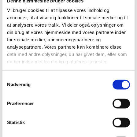
Denne hjemmeside bruger cookies
Vi bruger cookies til at tilpasse vores indhold og
Nødvendige cookies er nødvendige for, at den
annoncer, til at vise dig funktioner til sociale medier og til
grundlæggende funktionalitet på vores websted
at analysere vores trafik. Vi deler også oplysninger om
kan fungere. Vi bruger nødvendige cookies for at
din brug af vores hjemmeside med vores partnere inden
gøre det muligt for dig kun at skulle indtaste dit
for sociale medier, annonceringspartnere og
brugernavn og din adgangskode én gang under et
analysepartnere. Vores partnere kan kombinere disse
besøg på vores websted.
data med andre oplysninger, du har givet dem, eller som
Det er ikke nødvendigt at acceptere eller muligt at
de har indsamlet fra din brug af deres tjenester.
afvise brugen af de nødvendige cookies, da de er
centrale for vores hjemmesides funktionalitet.
S
Her er en kort beskrivelse af de nødvendige
Nødvendig
a
cookies, og hvad vi bruger dem til:
m
Nødvendige cookies
t
Præferencer
y
Nødvendige cookies er påkrævede for, at den
k
basale funktionalitet af vores website kan fungere.
k
Statistik
Vi bruger nødvendige cookies for at muliggøre, at
e
du kun behøver at skrive dit brugernavn og
v