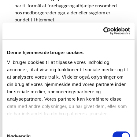
har til formål at forebygge og afhjælpe ensomhed
hos medborgere der pga. alder eller sygdom er
bundet til hjemmet.
En
besøgsven
kan være til glæde og opmuntring.
Denne hjemmeside bruger cookies
Hvis det er noget for dig, så ring til
Dorthe
Johnsson
tlf: 51717396 - og hør nærmere.
Vi bruger cookies til at tilpasse vores indhold og
annoncer, til at vise dig funktioner til sociale medier og til
at analysere vores trafik. Vi deler også oplysninger om
din brug af vores hjemmeside med vores partnere inden
for sociale medier, annonceringspartnere og
analysepartnere. Vores partnere kan kombinere disse
data med andre oplysninger, du har givet dem, eller som
de har indsamlet fra din brug af deres tjenester.
S
Nødvendig