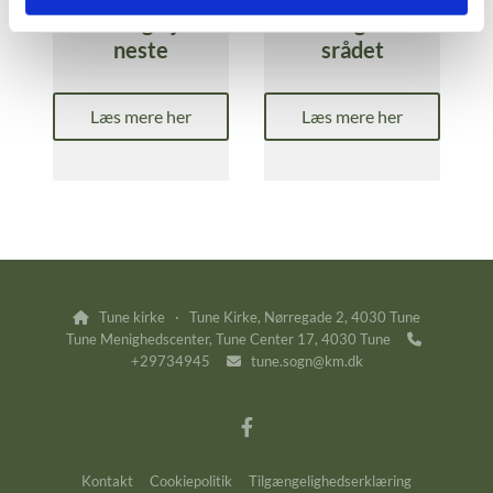
Besøgstje
Menighed
neste
srådet
Læs mere her
Læs mere her
Tune kirke · Tune Kirke, Nørregade 2, 4030 Tune

Tune Menighedscenter, Tune Center 17, 4030 Tune

+29734945
tune.sogn@km.dk

Kontakt
Cookiepolitik
Tilgængelighedserklæring