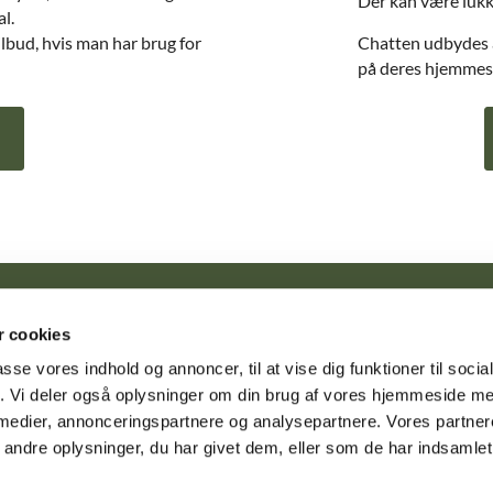
Der kan være lukke
l.
ilbud, hvis man har brug for
Chatten udbydes a
på deres hjemmesi
Tune kirke · Tune Kirke, Nørregade 2, 4030 Tune

 cookies
nighedscenter, Tune Center 17, 4030 Tune
+29734945
tune.sog


passe vores indhold og annoncer, til at vise dig funktioner til soci
fik. Vi deler også oplysninger om din brug af vores hjemmeside m
 medier, annonceringspartnere og analysepartnere. Vores partne
Kontakt
Cookiepolitik
Tilgængelighedserklæring
ndre oplysninger, du har givet dem, eller som de har indsamlet 