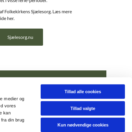
t i visse ferie-perioder.
f Folkekirkens Sjælesorg. Læs mere
de her.
Sjælesorg.nu
Tillad alle cookies
n@km.dk
ale medier og
ed vores
Tillad valgte
re kan
fra din brug
Kun nødvendige cookies