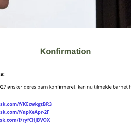
Konfirmation
e:
 2027 ønsker deres barn konfirmeret, kan nu tilmelde barnet h
esk.com/f/KEcwkgtBR3
esk.com/f/apXeApr-2F
esk.com/f/ryfCHJBVOX