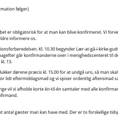
rmation følger)
bet er obligatorisk for at man kan blive konfirmeret. Vi for
rældre informere os.
onsforberedelsen. Kl. 10.30 begynder Lær-at-gå-i-kirke-gudst
bagefter går konfirmanderne over i menighedscenteret til de
kl. 13.
kker dørene præcis kl. 15.00 for at undgå uro, så man skal væ
r lidt eftermiddagsmad og vi spiser ordentlig aftensmad sa
e vil vi afholde korte én-til-én samtaler med alle konfirman
nfirmand.
temt antal gæster man kan have med. Der er to forskellige ti