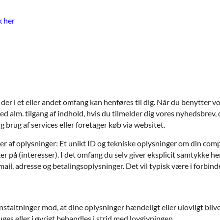
k her
 der i et eller andet omfang kan henføres til dig. Når du benytter 
ed alm. tilgang af indhold, hvis du tilmelder dig vores nyhedsbrev, 
g brug af services eller foretager køb via websitet.
r af oplysninger: Et unikt ID og tekniske oplysninger om din compu
ker på (interesser). I det omfang du selv giver eksplicit samtykke h
, adresse og betalingsoplysninger. Det vil typisk være i forbindel
staltninger mod, at dine oplysninger hændeligt eller ulovligt bliver s
 eller i øvrigt behandles i strid med lovgivningen.