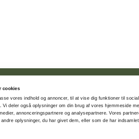
Tune kirke · Tune Kirke, Nørregade 2, 4030 Tune

 cookies
nighedscenter, Tune Center 17, 4030 Tune
+29734945
tune.sog


passe vores indhold og annoncer, til at vise dig funktioner til soci
fik. Vi deler også oplysninger om din brug af vores hjemmeside m
 medier, annonceringspartnere og analysepartnere. Vores partne
Kontakt
Cookiepolitik
Tilgængelighedserklæring
ndre oplysninger, du har givet dem, eller som de har indsamlet 
Privatlivspolitik
Log på ChurchDesk