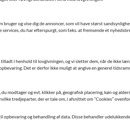
m bruger og vise dig de annoncer, som vil have størst sandsynlighed 
e services, du har efterspurgt, som f.eks. at fremsende et nyhedsb
tilladt i henhold til lovgivningen, og vi sletter dem, når de ikke 
pbevaring. Det er derfor ikke muligt at angive en generel tidsramm
du modtager og evt. klikker på, geografisk placering, køn og alders
vilke tredjeparter, der er tale om, i afsnittet om ”Cookies” ovenfo
til opbevaring og behandling af data. Disse behandler udelukkend