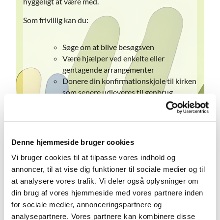
hyggeligt at være med.
Som frivillig kan du:
Søge om at blive besøgsven
Være hjælper ved enkelte eller
gentagende arrangementer
Donere din konfirmationskjole til kirken
som senere udleveres til genbrug.
Hjælpe kirken med fotos og film.
Være vært, skuespiller eller højtlæser til
arrangementer.
Hjælpe med bordopstilling og andre
Denne hjemmeside bruger cookies
praktiske opgaver i menighedscenteret.
Vi bruger cookies til at tilpasse vores indhold og
Være den ekstra voksne, der tager med,
annoncer, til at vise dig funktioner til sociale medier og til
når der arrangeres ture for
at analysere vores trafik. Vi deler også oplysninger om
konfirmander mv.
din brug af vores hjemmeside med vores partnere inden
Bage en kage til Sognets eftermiddag,
for sociale medier, annonceringspartnere og
Halloween eller andre arrangementer.
Hjælpe os med it, lyd og teknik.
analysepartnere. Vores partnere kan kombinere disse