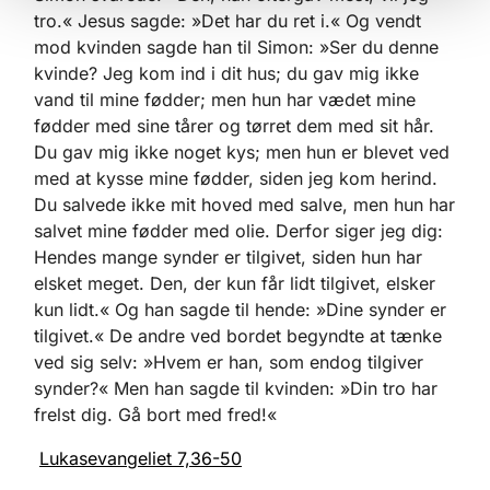
tro.« Jesus sagde: »Det har du ret i.« Og vendt
mod kvinden sagde han til Simon: »Ser du denne
kvinde? Jeg kom ind i dit hus; du gav mig ikke
vand til mine fødder; men hun har vædet mine
fødder med sine tårer og tørret dem med sit hår.
Du gav mig ikke noget kys; men hun er blevet ved
med at kysse mine fødder, siden jeg kom herind.
Du salvede ikke mit hoved med salve, men hun har
salvet mine fødder med olie. Derfor siger jeg dig:
Hendes mange synder er tilgivet, siden hun har
elsket meget. Den, der kun får lidt tilgivet, elsker
kun lidt.« Og han sagde til hende: »Dine synder er
tilgivet.« De andre ved bordet begyndte at tænke
ved sig selv: »Hvem er han, som endog tilgiver
synder?« Men han sagde til kvinden: »Din tro har
frelst dig. Gå bort med fred!«
Lukasevangeliet 7,36-50