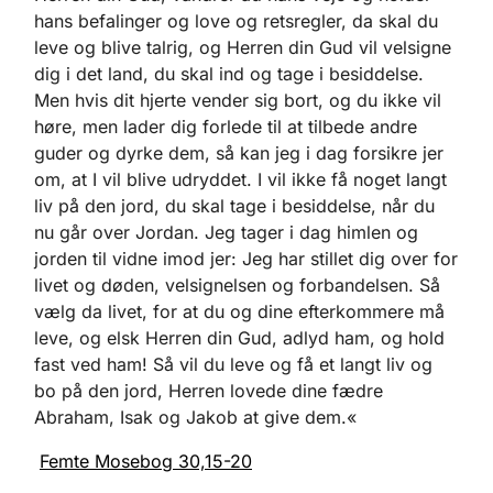
hans befalinger og love og retsregler, da skal du
leve og blive talrig, og Herren din Gud vil velsigne
dig i det land, du skal ind og tage i besiddelse.
Men hvis dit hjerte vender sig bort, og du ikke vil
høre, men lader dig forlede til at tilbede andre
guder og dyrke dem, så kan jeg i dag forsikre jer
om, at I vil blive udryddet. I vil ikke få noget langt
liv på den jord, du skal tage i besiddelse, når du
nu går over Jordan. Jeg tager i dag himlen og
jorden til vidne imod jer: Jeg har stillet dig over for
livet og døden, velsignelsen og forbandelsen. Så
vælg da livet, for at du og dine efterkommere må
leve, og elsk Herren din Gud, adlyd ham, og hold
fast ved ham! Så vil du leve og få et langt liv og
bo på den jord, Herren lovede dine fædre
Abraham, Isak og Jakob at give dem.«
Femte Mosebog 30,15-20