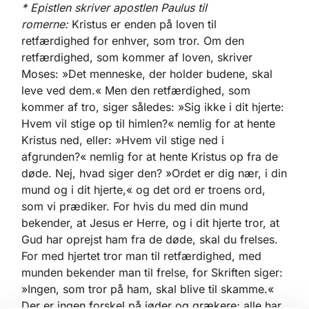
* Epistlen skriver apostlen Paulus til
romerne:
Kristus er enden på loven til
retfærdighed for enhver, som tror. Om den
retfærdighed, som kommer af loven, skriver
Moses: »Det menneske, der holder budene, skal
leve ved dem.« Men den retfærdighed, som
kommer af tro, siger således: »Sig ikke i dit hjerte:
Hvem vil stige op til himlen?« nemlig for at hente
Kristus ned, eller: »Hvem vil stige ned i
afgrunden?« nemlig for at hente Kristus op fra de
døde. Nej, hvad siger den? »Ordet er dig nær, i din
mund og i dit hjerte,« og det ord er troens ord,
som vi prædiker. For hvis du med din mund
bekender, at Jesus er Herre, og i dit hjerte tror, at
Gud har oprejst ham fra de døde, skal du frelses.
For med hjertet tror man til retfærdighed, med
munden bekender man til frelse, for Skriften siger:
»Ingen, som tror på ham, skal blive til skamme.«
Der er ingen forskel på jøder og grækere; alle har