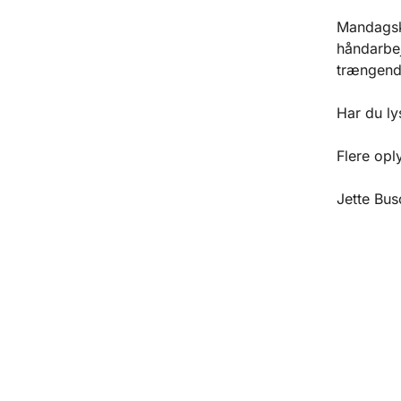
Mandagskl
håndarbej
trængende
Har du ly
Flere opl
Jette Bus