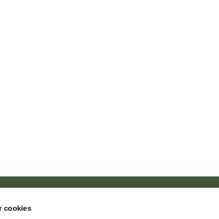
Tune kirke · Tune Kirke, Nørregade 2, 4030 Tune

 cookies
nighedscenter, Tune Center 17, 4030 Tune
+29734945
tune.sog

