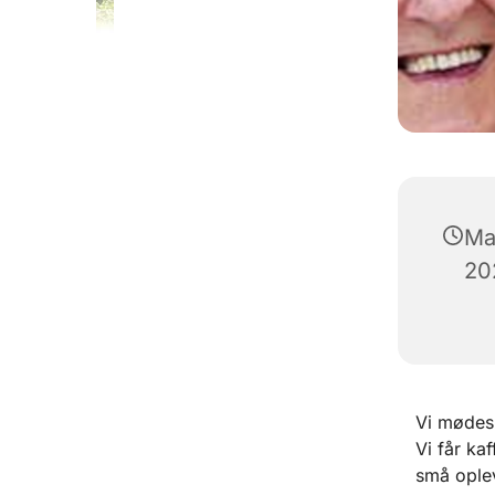
Ma
202
Vi mødes 
Vi får ka
små oplev