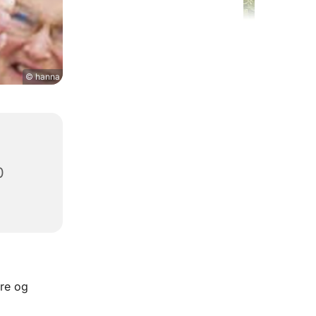
© hanna
0
re og