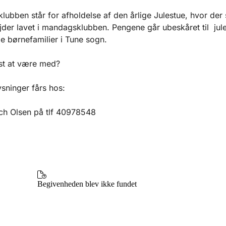
ubben står for afholdelse af den årlige Julestue, hvor der
der lavet i mandagsklubben. Pengene går ubeskåret til jule
 børnefamilier i Tune sogn.
st at være med?
ysninger fårs hos:
ch Olsen på tlf 40978548