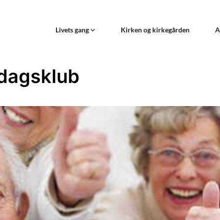
Livets gang
Kirken og kirkegården
A
dagsklub