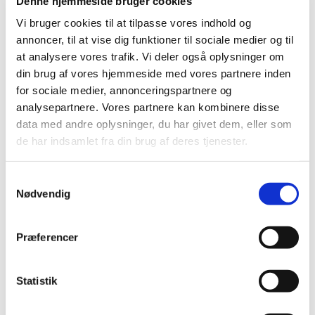
Denne hjemmeside bruger cookies
lavet i mandagsklubben. Pengene går ubeskåret til
Vi bruger cookies til at tilpasse vores indhold og
julehjælp til trængende børnefamilier i Tune sogn.
annoncer, til at vise dig funktioner til sociale medier og til
at analysere vores trafik. Vi deler også oplysninger om
Har du lyst at være med?
din brug af vores hjemmeside med vores partnere inden
for sociale medier, annonceringspartnere og
Flere oplysninger fårs hos:
analysepartnere. Vores partnere kan kombinere disse
data med andre oplysninger, du har givet dem, eller som
Jette Busch Olsen på tlf 40978548
de har indsamlet fra din brug af deres tjenester.
S
Nødvendig
a
m
t
Præferencer
y
k
k
Statistik
e
v