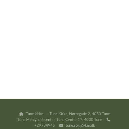
Tune kirke · Tune Kirke, Nørregade 2, 4030 Tune

Tune Menighedscenter, Tune Center 17, 4030 Tune

+29734945
tune.sogn@km.dk
