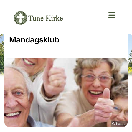
Mandagsklub
© hanna