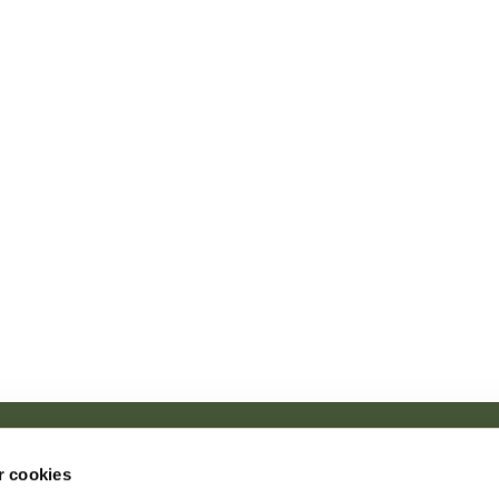
Tune kirke · Tune Kirke, Nørregade 2, 4030 Tune

 cookies
nighedscenter, Tune Center 17, 4030 Tune
+29734945
tune.sog

