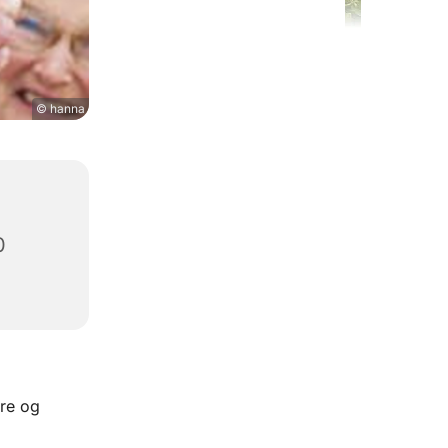
© hanna
0
re og