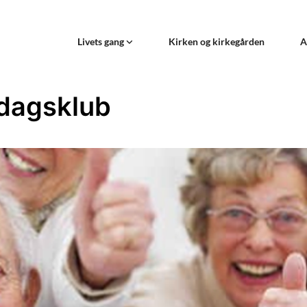
Livets gang
Kirken og kirkegården
A
dagsklub