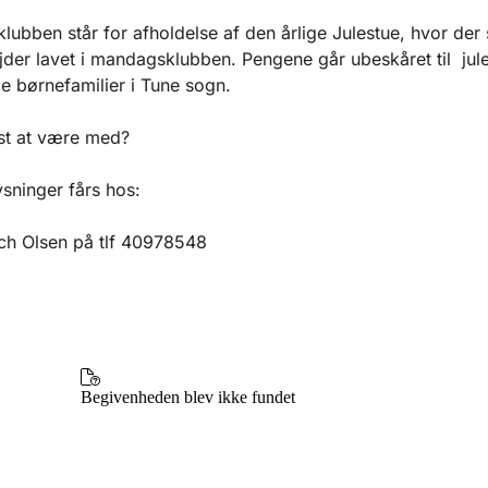
ubben står for afholdelse af den årlige Julestue, hvor der
der lavet i mandagsklubben. Pengene går ubeskåret til jule
 børnefamilier i Tune sogn.
st at være med?
ysninger fårs hos:
ch Olsen på tlf 40978548