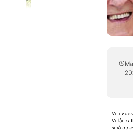
Ma
202
Vi mødes 
Vi får ka
små oplev