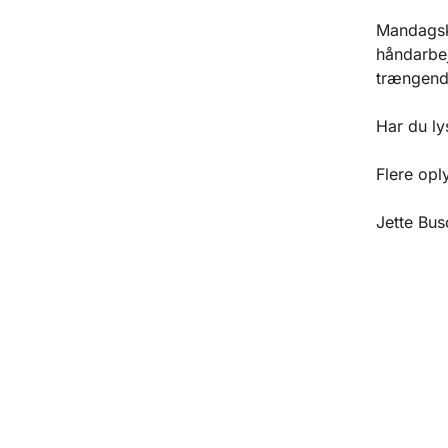
Mandagskl
håndarbej
trængende
Har du ly
Flere opl
Jette Bus