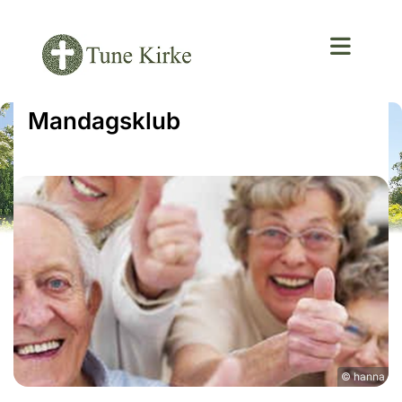
Mandagsklub
© hanna