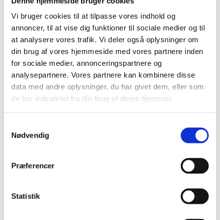
Denne hjemmeside bruger cookies
lavet i mandagsklubben. Pengene går ubeskåret til
Vi bruger cookies til at tilpasse vores indhold og
julehjælp til trængende børnefamilier i Tune sogn.
annoncer, til at vise dig funktioner til sociale medier og til
at analysere vores trafik. Vi deler også oplysninger om
Har du lyst at være med?
din brug af vores hjemmeside med vores partnere inden
for sociale medier, annonceringspartnere og
Flere oplysninger fårs hos:
analysepartnere. Vores partnere kan kombinere disse
data med andre oplysninger, du har givet dem, eller som
Jette Busch Olsen på tlf 40978548
de har indsamlet fra din brug af deres tjenester.
S
Nødvendig
a
m
t
Præferencer
y
k
k
Statistik
e
v