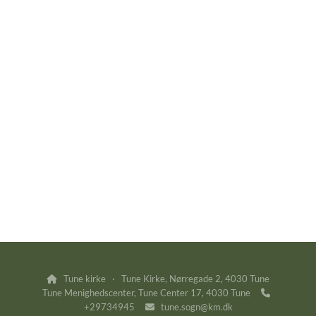
Tune kirke · Tune Kirke, Nørregade 2, 4030 Tune

Tune Menighedscenter, Tune Center 17, 4030 Tune

+29734945
tune.sogn@km.dk
