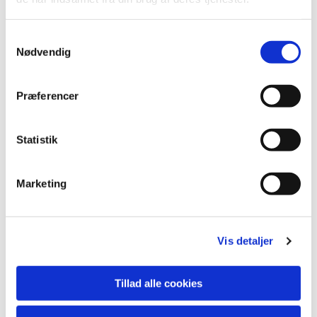
S
Nødvendig
a
m
t
Præferencer
y
k
k
Statistik
e
v
Marketing
a
l
Du vil måske også kunne
g
lide...
Vis detaljer
Tillad alle cookies