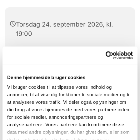
Torsdag 24. september 2026, kl.
19:00
Menighedscenteret, Tune center 17,
4030 Tune
Ruben Karschnick
Denne hjemmeside bruger cookies
Vi bruger cookies til at tilpasse vores indhold og
annoncer, til at vise dig funktioner til sociale medier og til
at analysere vores trafik. Vi deler også oplysninger om
din brug af vores hjemmeside med vores partnere inden
for sociale medier, annonceringspartnere og
analysepartnere. Vores partnere kan kombinere disse
data med andre oplysninger, du har givet dem, eller som
de har indsamlet fra din brug af deres tjenester.