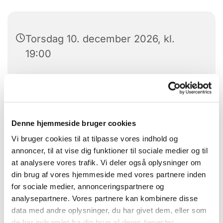
Torsdag 10. december 2026, kl.
19:00
Menighedscenteret, Tune center 17,
4030 Tune
Ruben Karschnick
Denne hjemmeside bruger cookies
Vi bruger cookies til at tilpasse vores indhold og
annoncer, til at vise dig funktioner til sociale medier og til
at analysere vores trafik. Vi deler også oplysninger om
din brug af vores hjemmeside med vores partnere inden
for sociale medier, annonceringspartnere og
analysepartnere. Vores partnere kan kombinere disse
data med andre oplysninger, du har givet dem, eller som
de har indsamlet fra din brug af deres tjenester.