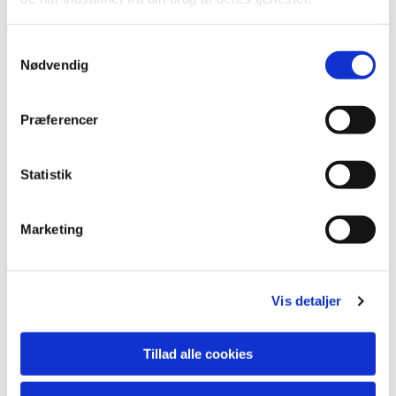
S
Nødvendig
a
m
t
Præferencer
y
k
k
Statistik
e
v
Marketing
a
l
Du vil måske også kunne
g
lide...
Vis detaljer
Tillad alle cookies