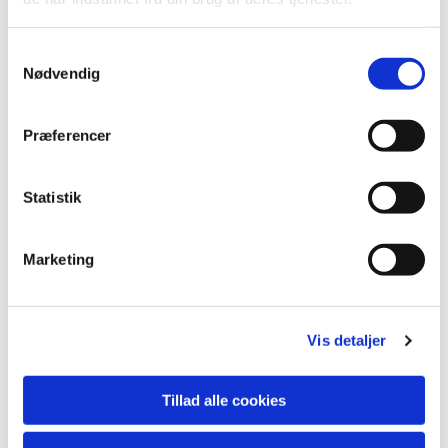
S
Nødvendig
a
m
t
Præferencer
y
k
k
Statistik
e
v
Marketing
a
l
Du vil måske også kunne
g
lide...
Vis detaljer
Tillad alle cookies