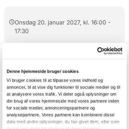
Onsdag 20. januar 2027, kl. 16:00 -
17:30
Kældersal, Tune Menighedscenter,
4030 Tune
Ruben Karschnick
Denne hjemmeside bruger cookies
Vi bruger cookies til at tilpasse vores indhold og
annoncer, til at vise dig funktioner til sociale medier og til
at analysere vores trafik. Vi deler også oplysninger om
din brug af vores hjemmeside med vores partnere inden
for sociale medier, annonceringspartnere og
analysepartnere. Vores partnere kan kombinere disse
data med andre oplysninger, du har givet dem, eller som
de har indsamlet fra din brug af deres tjenester.