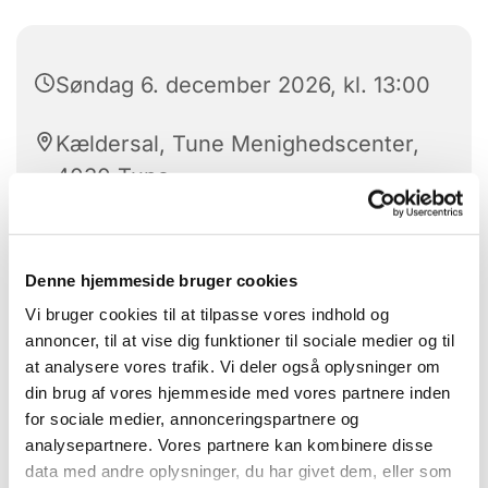
Søndag 6. december 2026, kl. 13:00
Kældersal, Tune Menighedscenter,
4030 Tune
Denne hjemmeside bruger cookies
Vær med til kirkens ungeklub med hygge, snacks,
Vi bruger cookies til at tilpasse vores indhold og
spil og gode snakke.
annoncer, til at vise dig funktioner til sociale medier og til
at analysere vores trafik. Vi deler også oplysninger om
din brug af vores hjemmeside med vores partnere inden
for sociale medier, annonceringspartnere og
analysepartnere. Vores partnere kan kombinere disse
data med andre oplysninger, du har givet dem, eller som