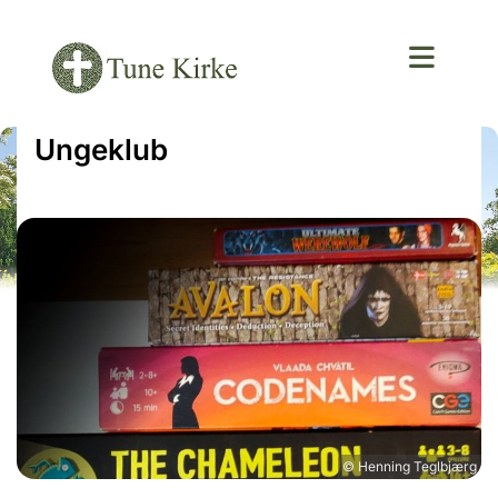
Ungeklub
© Henning Teglbjærg